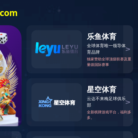
栏
人力资源
联系我们
0731-22291719
化、10KV配电、幕墙工程招标代理
商业楼，1栋1+24层和1栋1+13层住宅楼，以及区内道
.06亩)，总建筑面积91486.86平方米，其中，计容建筑面
面积8285. 69平方米，办公建筑面积22096. 17平方
62平方米;不计容建筑面积22896. 86平方米，包含人防建
2个。