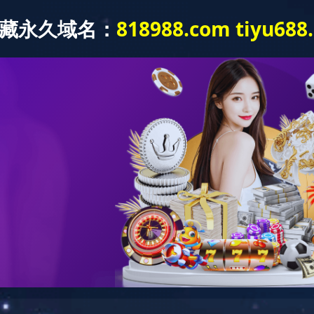
开云(中国)
业务范围
新闻中心
经典案例
党建专
职教城学府港湾二期项目
总投资：
27535万元
服务范围：
附属工程、智能
项目概况：
项目主要建设内容为1栋4+26层写字楼，1栋3层
路、绿化景观等附属工程。项目占地16707.37平方米(约25
积68590平方米，包含住宅建筑面积25461.7平方米，商业建筑
米，酒店建筑面积9615.92平方米，物业管理服务用房268. 
筑面积11096. 65平方米。总户数216户，机动车停车位53