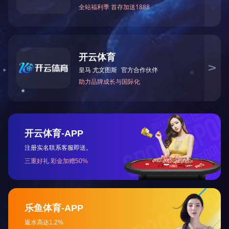
<
1
2
3
>
0731-22291719
0731-22291715
hnwd2005@qq.com