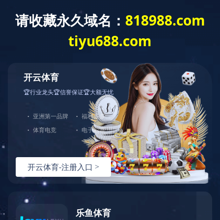
公司要闻
行业关注
政策法规
新年第一课：逐梦新征程，奋斗再出发！
一元复始，万象更新。2023年征程已经开启，为进一步解
放思想、转变作风、狠抓落实，夯实全年工作基础，1月29
日上午，我司于开工第一天便组织开展了“新年第一课”。
公司董事长颜佳鸿、总经理谭义红、副总经理周利丹、廖
【喜报】开云手机官方版在线入口顺利通过国家高新技术企业！
湘峰、总工程师刘敏等公司领导班子成员携全体员工出
近日，全国高新技术企业认定管理工作领导小组办公室发
席。
布《关于对湖南省认定机构2022年认定的第一批高新技术
企业进行备案的公告》，开云手机官方版在线入口顺利通