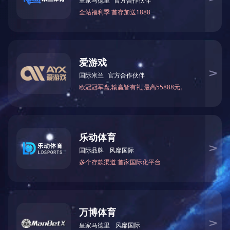
流，增强企业凝聚力、向心力，2022年5月21日，我司在总
铲子、手套等劳动工具，然后迅速投入到环境卫生清理志
部长沙组织召开了部间工作学习交流会暨篮球友谊赛。工
愿服务活动中。活动现场，开云手机官方版在线入口的志
作学习交流会上午十时，工作学习交流会在长沙总部会议
开云手机官方版在线入口丨精专执业、诚信服务人员五四表彰通报！
愿者们被分为两组，以新塘社
室准时开始，会议由长沙事业部经理金柱主持。会上，司
为集中展示新时代开云手机官方版在线入口人的精神品
属各事业部负责人和同事就如何开展高质量的工程咨询工
格，充分发挥诚信典型的榜样示范作用，激励全司青年继
作进行了经验分享，并特别就工程咨询事业部经理胡桃冬
承和弘扬五四精神，不断提升自身咨询服务执业质量，值
提出的“市场、专业、组织和客户服务”四个方面的内容展
此五四青年节之际，公司决定对2022年一季度工作中涌现
强机制 练内功丨我司启动咨询服务业务“每月一学”活动
开了热
出来的精专执业、诚信服务个人予以表彰。以专业化执业
为实现为高质量发展提供高质量咨询服务的目标，更好助
树品牌，以精细化执业获口碑，以诚信服务赢市场。一直
力“建设三个高地”和“培育制造名城、建设幸福株洲”战略，
以来，公司致力于打造一流的专业化、精细化的咨询服务
2022年4月10日，我司以“提升重大决策社会稳定风险评估
团队，高度重视诚信服务精神文明建设，时刻强调“以人为
专业水平”为主题，组织开展专题培训会，正式启动公司咨
开云手机官方版在线入口丨2022年清明节文明祭扫倡议书
本、以诚立市、以质兴企”
询服务业务“每月一学”活动。公司董事长颜佳鸿，总经理
草长莺飞，又至清明。在我们缅怀先烈、祭奠先人的时
谭义红，副总经理周利丹、廖湘峰和总工程师刘敏，主任
刻，适逢抗击新冠肺炎疫情的特殊时期，为贯彻落实各级
级以上管理干部，技术管控中心、工程咨询部、市场部全
政府和主管部门关于清明节期间疫情防控工作的部署要
体人员参加了本次集中学习。会前，董事长颜佳鸿对本次
求，巩固疫情防控成果，保障全体员工健康安全，培育文
<
1
2
3
4
5
6
7
8
9
明祭祀新风，我司发出如下倡议。
10
>