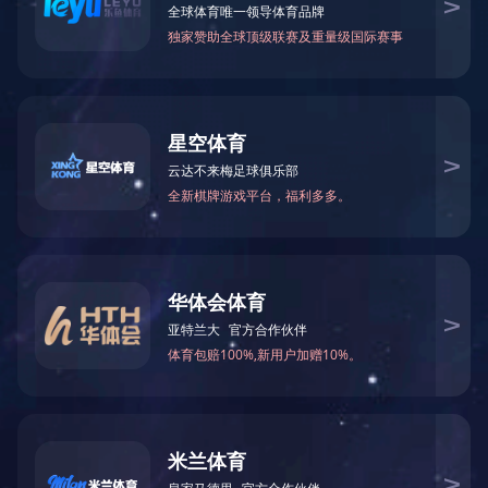
佳鸿结合株洲党建推荐包内容与支部实际，提出党
徽和党员徽章知识学习、观看党员教育片《伟大建
党精神》、开展实践活动分享三项重点学习内容，
刘琴、黄璐两位同志积极建言献策，建议融入实例
讲解提升学习效果、统筹安排集中分享会确保实践
成果落地，最终确定了内容详实、针对性强的活动
方案。
主题党日活动当天，议程紧凑有序、内容充实
丰富。在
“一课”学习环节，黄璐同志带领全体党员
系统学习《党徽和党员徽章的认识》，通过清晰讲
解二者区别、使用规范及场景禁忌，帮助党员厘清
使用边界。党员们纷纷表示，将以严谨态度规范佩
戴使用，把对徽章的敬畏融入日常，时刻牢记党员
身份。随后，全体党员集中学习了株政告
（2025）2号、株生环委（2025）1号等禁燃烟
花、大气污染防控相关文件，大家一致表示将带头